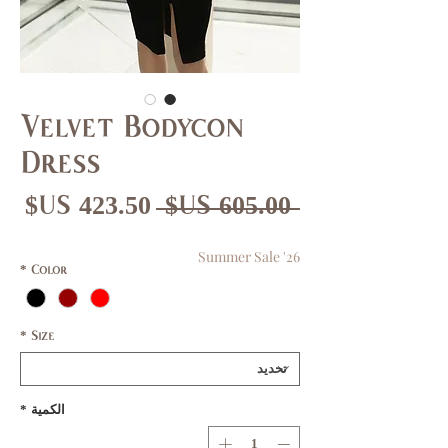
Velvet Bodycon
Dress
سعر
سع
 ‏605.00 US$ 
عادي
الب
Summer Sale '26
*
Color
*
Size
الكمية
*