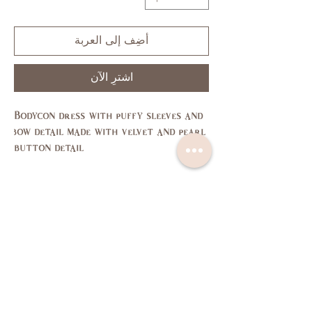
أضِف إلى العربة
اشترِ الآن
Bodycon dress with puffy sleeves and 
bow detail made with velvet and pearl 
button detail
Size Guide
L
M
S
XS
SIZE
11,
7,9
3,5
1
US/CAN
13