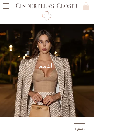
القمم
تصفية