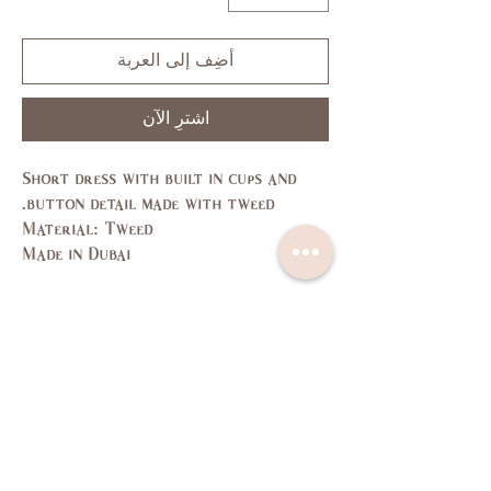
أضِف إلى العربة
اشترِ الآن
Short dress with built in cups and
button detail made with tweed.
Material: Tweed
Made in Dubai
Size Guide
L
M
S
XS
SIZE
11,
7,9
3,5
1
US/CAN
13