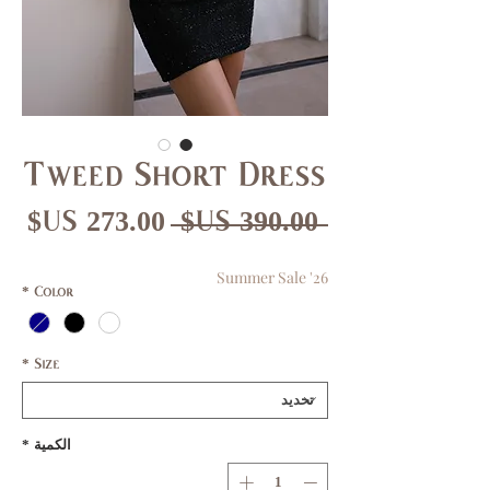
Tweed Short Dress
سعر
سع
 ‏390.00 US$ 
عادي
الب
Summer Sale '26
*
Color
*
Size
الكمية
*