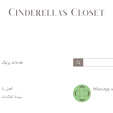
94,
89,
99
94
74,
69,
77
70
99,
94,
102
97
خدمات بوتيك
اتصل بنا
WhatsApp u
سياسة العائدات