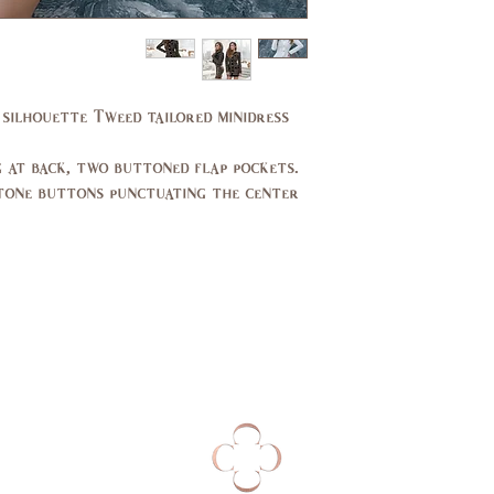
11,
7,9
13
37,
35,
 silhouette Tweed tailored minidress
39
37
29,
27,
g at back, two buttoned flap pockets.
30
27.5
-tone buttons punctuating the center
39,
37,
40
38
14,
10,
16
12
44,
40,
46
42
14,
10,
16
12