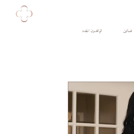
فساتين
الوافدون الجدد