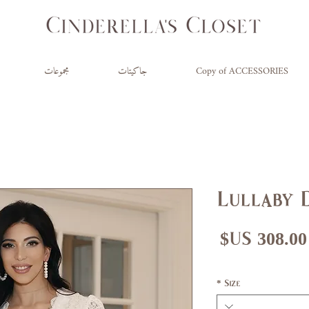
Copy of ACCESSORIES
جاكيتات
مجموعات
Lullaby 
عر
سعر
ادي
البيع
*
Size