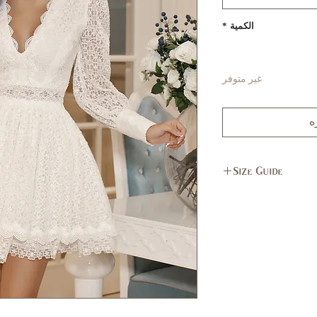
الكمية
*
غير متوفر
ه
Size Guide
L
M
11,
7,9
13
37,
35,
39
37