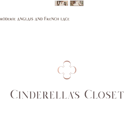
29,
27,
30
27.5
roderie anglais and French lace
39,
37,
40
38
14,
10,
16
12
44,
40,
46
42
14,
10,
16
12
94,
89,
99
94
74,
69,
77
70