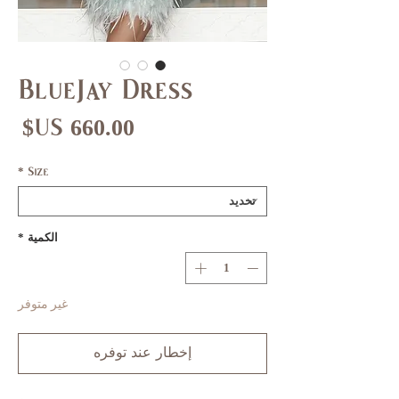
BlueJay Dress
ال
*
Size
الكمية
*
غير متوفر
إخطار عند توفره