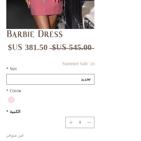
Barbie Dress
سعر
سع
 ‏545.00 US$ 
عادي
الب
Summer Sale '26
*
Size
*
Color
الكمية
*
غير متوفر