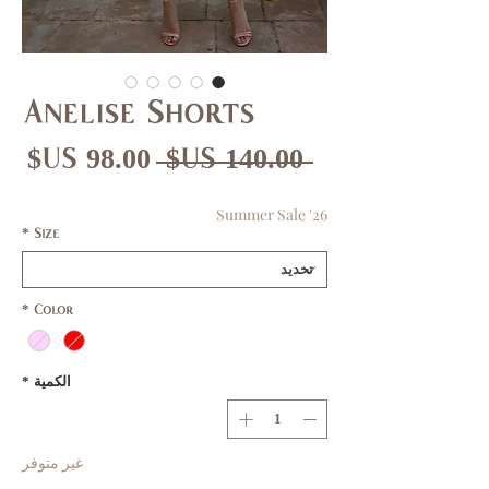
Anelise Shorts
سعر
سع
 ‏140.00 US$ 
عادي
الب
Summer Sale '26
*
Size
*
Color
الكمية
*
غير متوفر