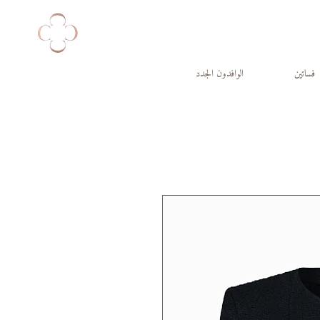
فساتين
الوافدون الجدد