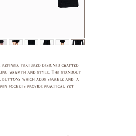
11,
7,9
13
37,
35,
39
37
29,
27,
30
27.5
39,
37,
40
38
 refined, textured designed crafted
ering warmth and style. The standout
14,
10,
al buttons which adds sparkle and a
16
12
pen pockets provide practical yet
44,
40,
46
42
14,
10,
16
12
94,
89,