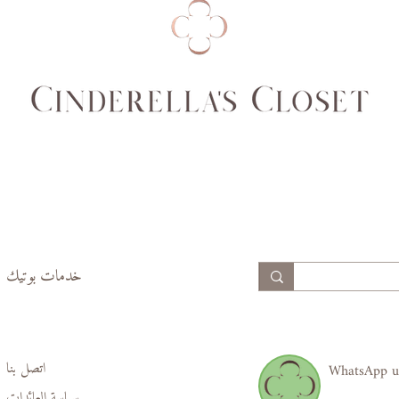
99
94
74,
69,
77
70
99,
94,
102
97
خدمات بوتيك
اتصل بنا
WhatsApp u
سياسة العائدات