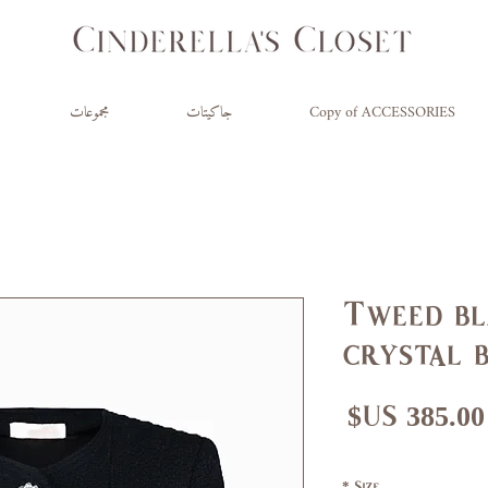
Copy of ACCESSORIES
جاكيتات
مجموعات
Tweed bl
crystal 
عر
سعر
ادي
البيع
*
Size