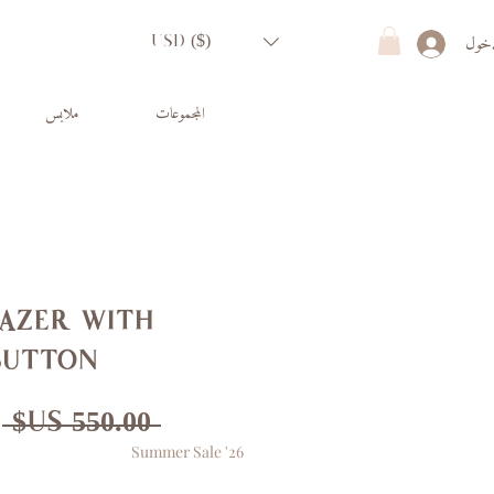
دخول
USD ($)
المجموعات
ملابس
azer with
button
س
 ‏550.00 US$ 
Summer Sale '26
ع