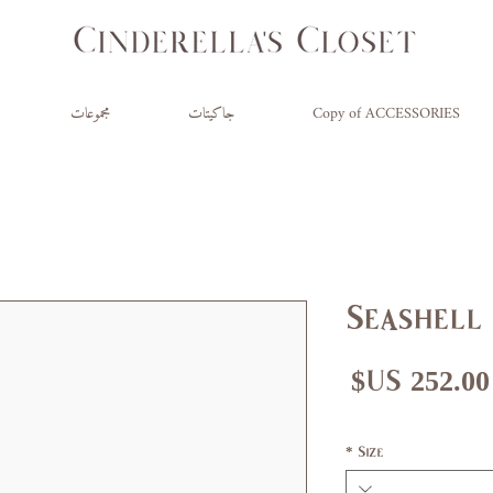
Copy of ACCESSORIES
جاكيتات
مجموعات
Seashell
عر
سعر
ادي
البيع
*
Size