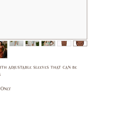
13
37,
35,
39
37
29,
27,
30
27.5
39,
37,
40
38
ith adjustable sleeves that can be
.
14,
10,
16
12
 Only
44,
40,
46
42
14,
10,
16
12
94,
89,