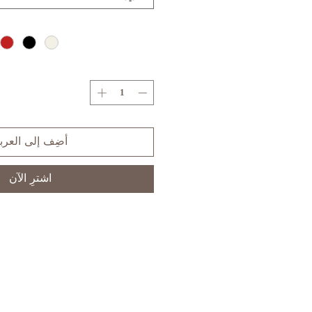
أضِف إلى العرب
اشترِ الآن
S
XS
SIZE
3,5
1
US/CAN