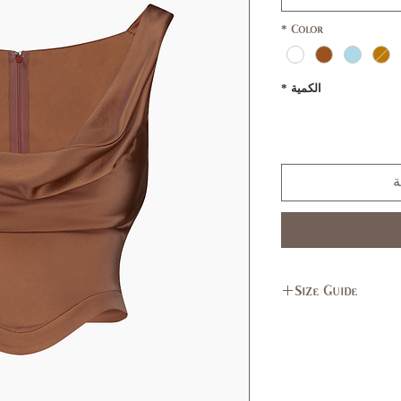
*
Color
الكمية
*
ة
Size Guide
L
M
11,
7,9