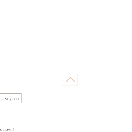
89
84
(cm)
66,
62,
Waist
68
64
(cm)
89,
84,
Hips
92
87
(cm)
s now !