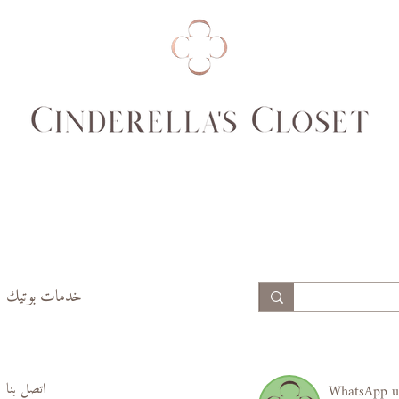
99
94
74,
69,
77
70
99,
94,
102
97
خدمات بوتيك
اتصل بنا
WhatsApp u