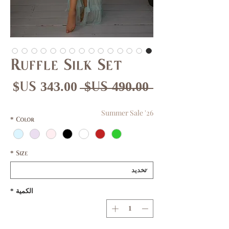
Ruffle Silk Set
سعر
سع
 ‏490.00 US$ 
عادي
الب
Summer Sale '26
*
Color
*
Size
الكمية
*