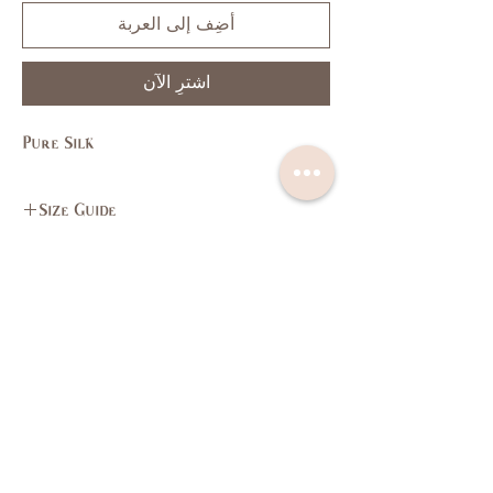
أضِف إلى العربة
اشترِ الآن
Pure Silk
Size Guide
L
M
S
XS
SIZE
11,
7,9
3,5
1
US/CAN
13
37,
35,
33,
31,
Bust
اتصل بنا
سياسة الخصوصية
39
37
35
33
(in)
سياسة العائدات
البنود و الظروف
29,
27,
26,
24,
Waist
معلومات الشحن
أسئلة