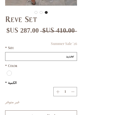
Reve Set
سعر
سع
 ‏410.00 US$ 
عادي
الب
Summer Sale '26
*
Size
*
Color
الكمية
*
غير متوفر