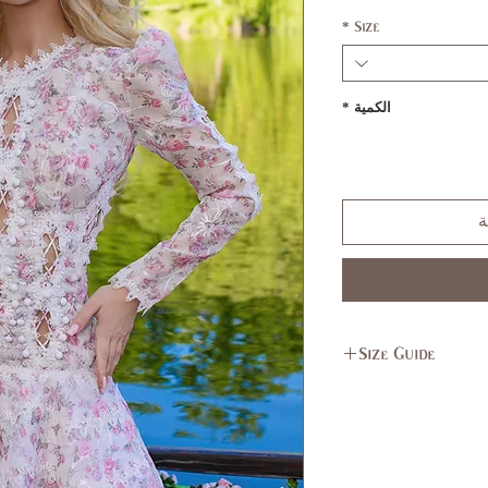
*
Size
الكمية
*
ة
Size Guide
L
M
11,
7,9