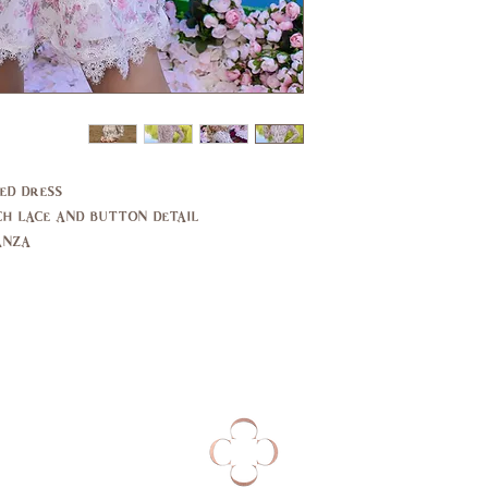
13
37,
35,
39
37
29,
27,
30
27.5
d dress.
39,
37,
 lace and button detail .
40
38
nza.
14,
10,
16
12
44,
40,
46
42
14,
10,
16
12
94,
89,