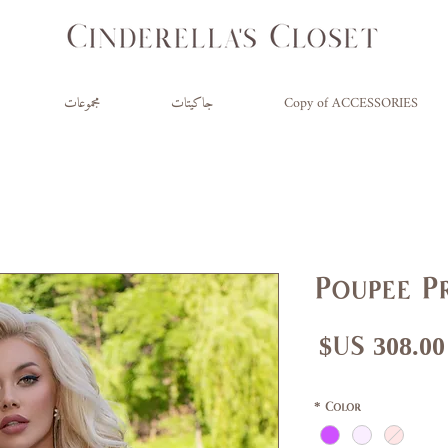
Copy of ACCESSORIES
جاكيتات
مجموعات
Poupee P
عر
سعر
ادي
البيع
*
Color