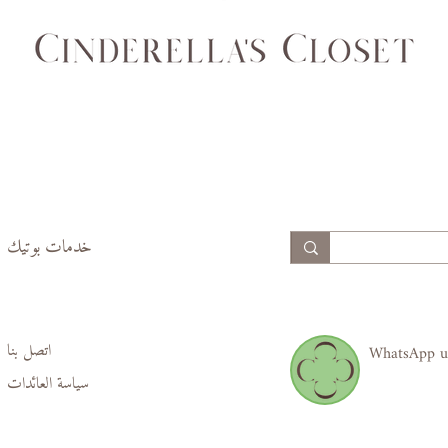
99
94
74,
69,
77
70
99,
94,
102
97
خدمات بوتيك
اتصل بنا
WhatsApp u
سياسة العائدات