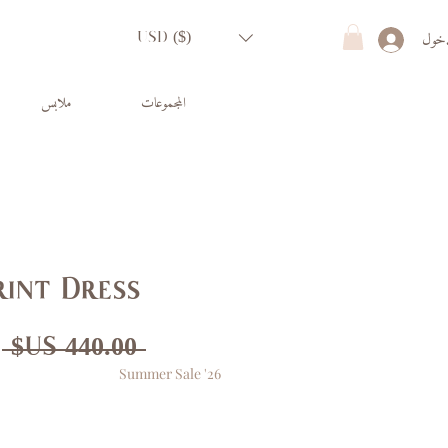
دخول
USD ($)
المجموعات
ملابس
rint Dress
س
 ‏440.00 US$ 
Summer Sale '26
ع