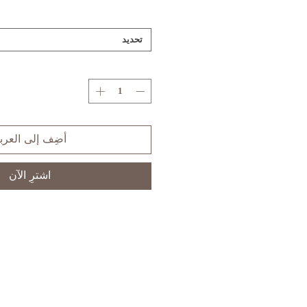
تحديد
أضِف إلى العرب
اشترِ الآن
S
XS
SIZE
3,5
1
US/CAN