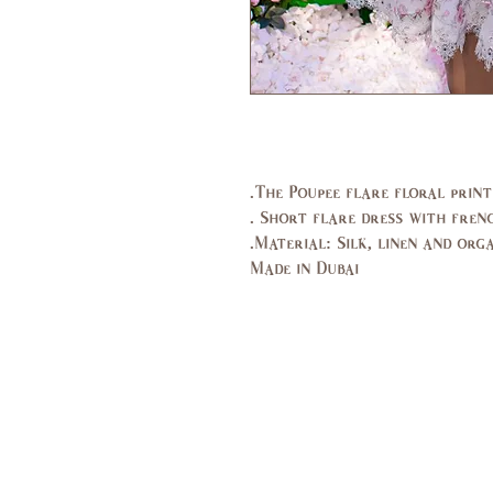
The Poupee flare floral printe
Short flare dress with french
Material: Silk, linen and orga
Made in Dubai