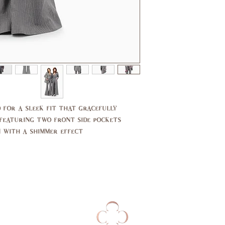
11,
7,9
13
37,
35,
39
37
29,
27,
30
27.5
39,
37,
 for a sleek fit that gracefully
40
38
featuring two front side pockets.
14,
10,
 with a shimmer effect.
16
12
44,
40,
46
42
14,
10,
16
12
94,
89,