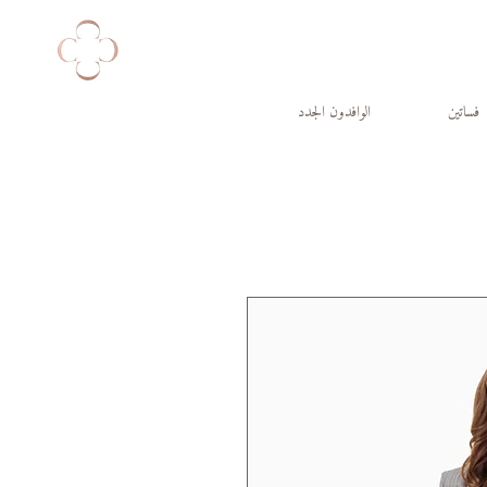
فساتين
الوافدون الجدد