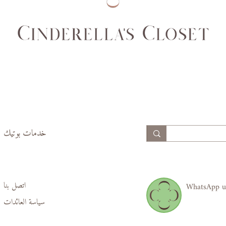
99
94
74,
69,
77
70
99,
94,
102
97
خدمات بوتيك
اتصل بنا
WhatsApp u
سياسة العائدات