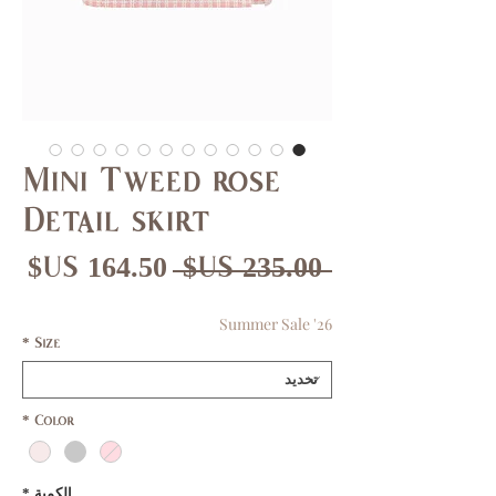
Mini Tweed rose
Detail skirt
سعر
سع
 ‏235.00 US$ 
عادي
الب
Summer Sale '26
*
Size
*
Color
الكمية
*