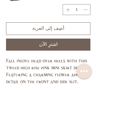
أضِف إلى العربة
اشترِ الآن
Fall inlove head over heels with this
tweed high rise pink mini skirt doll.
Featuring a charming flower applique
detail on the front and side slit.
Crafted in fine wool plaid tweed
fabric