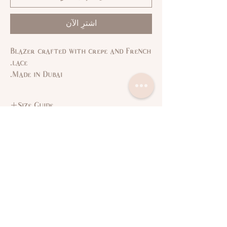
اشترِ الآن
Blazer crafted with crepe and French
lace.
Made in Dubai.
Size Guide
L
M
S
XS
SIZE
11,
7,9
3,5
1
US/CAN
13
37,
35,
33,
31,
Bust
اتصل بنا
سياسة الخصوصية
39
37
35
33
(in)
سياسة العائدات
البنود و الظروف
29,
27,
26,
24,
Waist