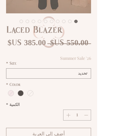
Laced Blazer
سعر
سع
 ‏550.00 US$ 
عادي
الب
Summer Sale '26
*
Size
*
Color
الكمية
*
أضِف إلى العربة