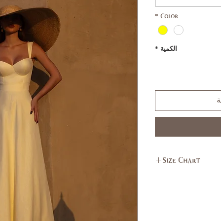
*
Color
الكمية
*
ة
Size Chart
L
M
11,
7,9
13