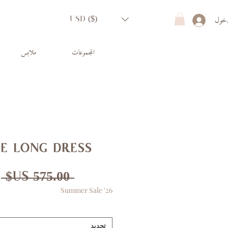
دخول
USD ($)
المجموعات
ملابس
e long dress
س
 ‏575.00 US$ 
Summer Sale '26
ع
تحديد