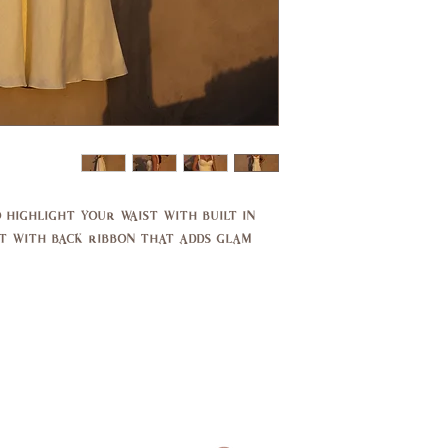
37,
35,
39
37
29,
27,
30
27.5
39,
37,
40
38
 highlight your waist with built in
14,
10,
rt with back ribbon that adds glam
16
12
44,
40,
46
42
14,
10,
16
12
94,
89,
99
94