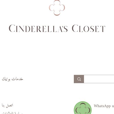
74,
69,
77
70
99,
94,
102
97
خدمات بوتيك
اتصل بنا
WhatsApp u
سياسة العائدات