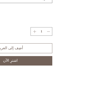
أضِف إلى العرب
اشترِ الآن
S
XS
SIZE
3,5
1
US/CAN