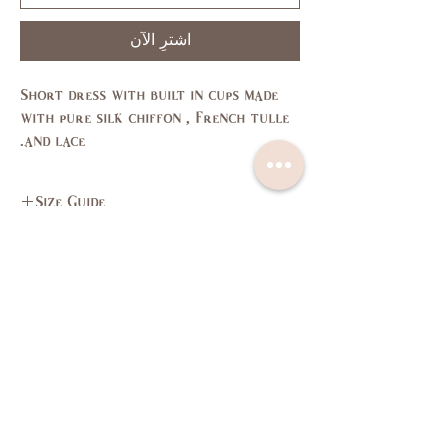
اشترِ الآن
Short dress with built in cups made 
with pure silk chiffon , French tulle 
and lace.
Size Guide
L
M
S
XS
SIZE
11,
7,9
3,5
1
US/CAN
13
37,
35,
33,
31,
Bust
اتصل بنا
سياسة الخصوصية
39
37
35
33
(in)
سياسة العائدات
البنود و الظروف
29,
27,
26,
24,
Waist