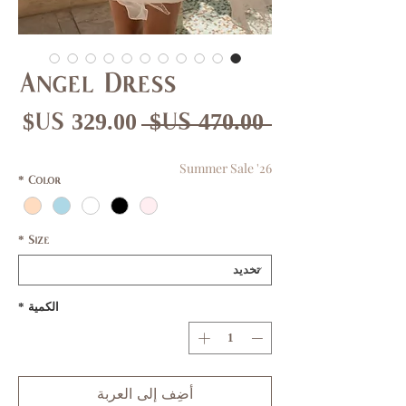
Angel Dress
سعر
سع
 ‏470.00 US$ 
عادي
الب
Summer Sale '26
*
Color
*
Size
الكمية
*
أضِف إلى العربة