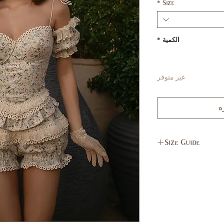
*
Size
الكمية
*
غير متوفر
ه
Size Guide
L
M
11,
7,9
13
37,
35,