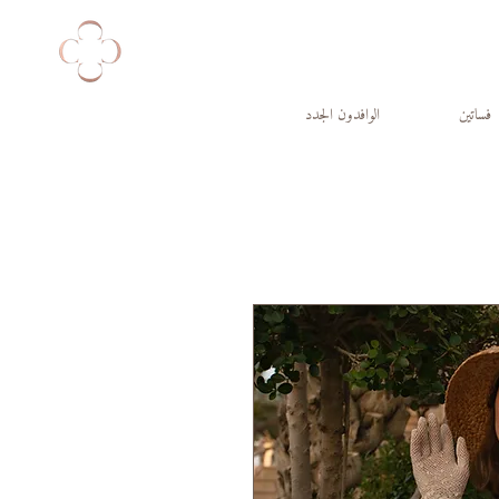
فساتين
الوافدون الجدد