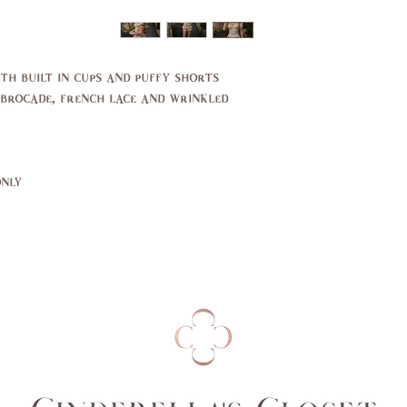
39
37
29,
27,
30
27.5
th built in cups and puffy shorts
brocade, french lace and wrinkled
39,
37,
40
38
14,
10,
only
16
12
44,
40,
46
42
14,
10,
16
12
94,
89,
99
94
74,
69,