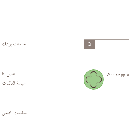
74,
69,
77
70
99,
94,
102
97
خدمات بوتيك
اتصل بنا
WhatsApp u
سياسة العائدات
معلومات الشحن