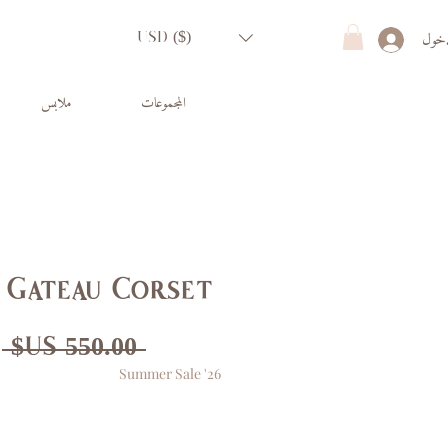
دخول
USD ($)
المجموعات
ملابس
 Gateau Corset
س
 ‏550.00 US$ 
Summer Sale '26
ع