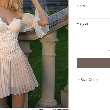
*
Size
الكمية
*
ة
Size Guide
L
M
11,
7,9
13