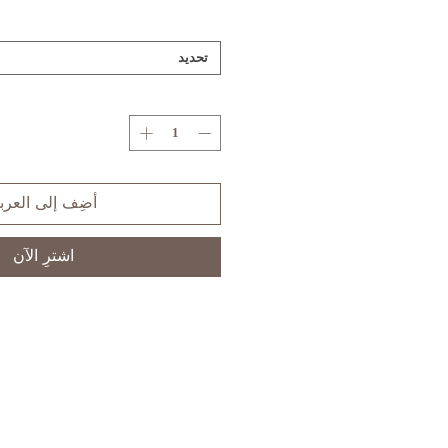
تحديد
أضِف إلى العرب
اشترِ الآن
S
XS
SIZE
3,5
1
US/CAN