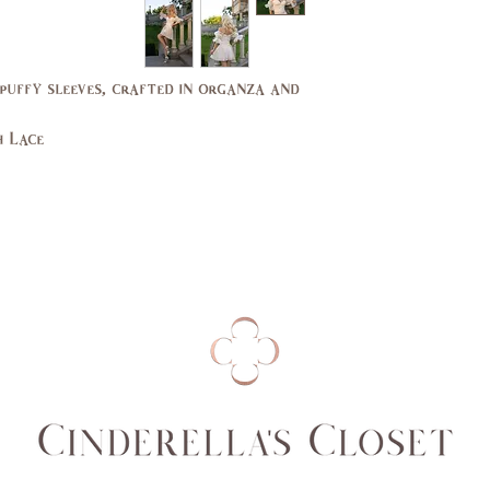
37,
35,
39
37
 puffy sleeves, crafted in organza and
29,
27,
30
27.5
h Lace
39,
37,
40
38
14,
10,
16
12
44,
40,
46
42
14,
10,
16
12
94,
89,
99
94